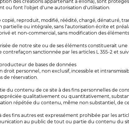
ception des créations appartenant à elloha), sont protégés
t ou font l'objet d'une autorisation d'utilisation.
copié, reproduit, modifié, réédité, chargé, dénaturé, t
 partielle ou intégrale, sans l'autorisation écrite et pré
 privé et non-commercial, sans modification des éléments 
isée de notre site ou de ses éléments constituerait une 
 contrefaçon sanctionnée par les articles L 355-2 et suiv
e producteur de bases de données
n droit personnel, non exclusif, incessible et intransmis
ns de réservation.
partie du contenu de ce site à des fins personnelles de co
, appréciée qualitativement ou quantitativement, substan
lisation répétée du contenu, même non substantiel, de ce 
 des fins autres est expressément prohibée par les articl
munication au public de tout ou partie du contenu du si